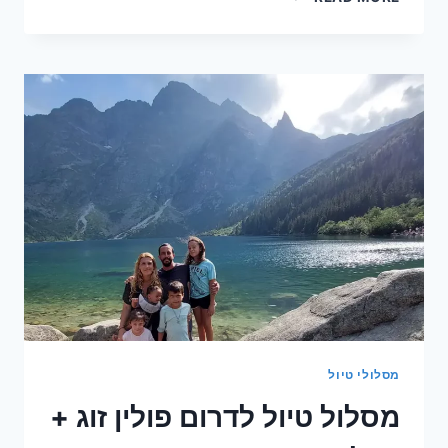
בטנזניה
וטיול
בזנזיבר
מסלולי טיול
מסלול טיול לדרום פולין זוג +