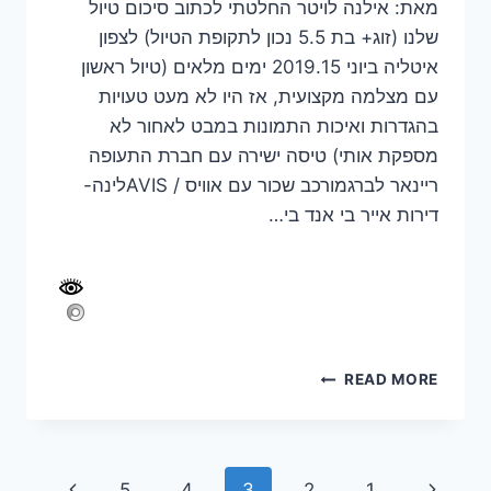
מאת: אילנה לויטר החלטתי לכתוב סיכום טיול
שלנו (זוג+ בת 5.5 נכון לתקופת הטיול) לצפון
איטליה ביוני 2019.15 ימים מלאים (טיול ראשון
עם מצלמה מקצועית, אז היו לא מעט טעויות
בהגדרות ואיכות התמונות במבט לאחור לא
מספקת אותי) טיסה ישירה עם חברת התעופה
ריינאר לברגמורכב שכור עם אוויס / AVISלינה-
דירות אייר בי אנד בי…
מסלול
READ MORE
טיול
לזוג
פלוס
1
Page
Next
Previous
5
4
3
2
1
לצפון