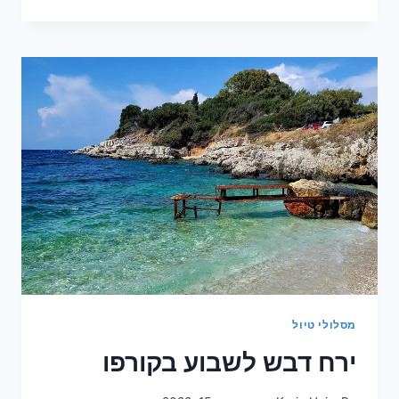
טיול
לדרום
פולין
זוג
+
4
ילדים
–
9
ימים
מסלולי טיול
ירח דבש לשבוע בקורפו