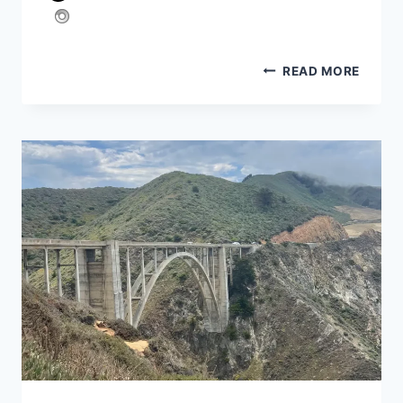
טיול
READ MORE
במאוריציוס
עם
תינוקת