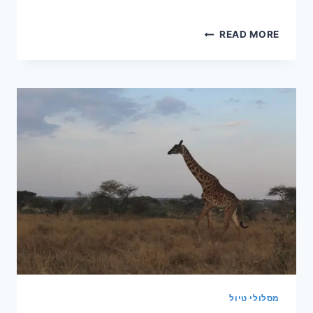
טיפים
READ MORE
לטיול
בארגנטינה
וצ'ילה
–
חודש
עם
תינוק
בן
4
חודשים
מסלולי טיול