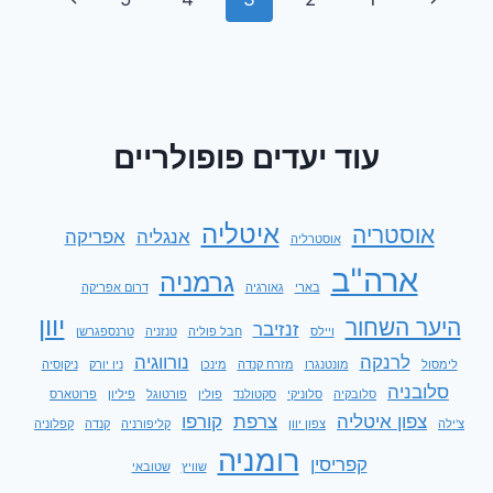
איטליה
navigation
Page
Page
–
15
ימים
עוד יעדים פופולריים
איטליה
אוסטריה
אנגליה
אפריקה
אוסטרליה
ארה"ב
גרמניה
בארי
גאורגיה
דרום אפריקה
יוון
היער השחור
זנזיבר
ויילס
חבל פוליה
טנזניה
טרנספגרשן
לרנקה
נורווגיה
לימסול
מונטנגרו
מזרח קנדה
מינכן
ניו יורק
ניקוסיה
סלובניה
סלובקיה
סלוניקי
סקטולנד
פולין
פורטוגל
פיליון
פרוטארס
צפון איטליה
צרפת
קורפו
צ'ילה
צפון יוון
קליפורניה
קנדה
קפלוניה
רומניה
קפריסין
שוויץ
שטובאי