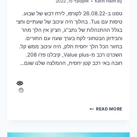
By
Karin Haim
אוקטובר 15, 2022
טסנו ב-26.08.22 לקורפו, לירח דבש של שבוע.
טיסות עם Tus. בהלוך היה עיכוב של שעתיים וחצי
בגלל ההתנהלות של נתב"ג, הצ'ק אין הלך מהר
והבידוק הבטחוני לקח בערך שעה עם התורים.
בחזור הכל הלך יחסית חלק, היה עיכוב ממש קל.
השכרנו רכב מ-Value plus, קיבלנו פז'ו 208.
חובה באי רכב קטן יחסית, ההמלצה שלנו שגם…
ירח
READ MORE
דבש
לשבוע
בקורפו