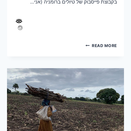
בקבוצת פייסבוק של טיולים ברומניה (אני…
שבוע
READ MORE
משפחתי
בטבע
הרומני