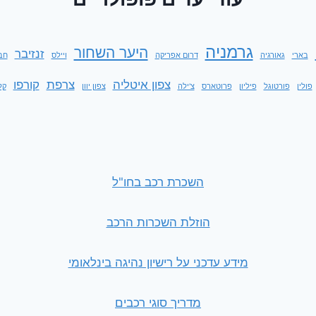
גרמניה
היער השחור
זנזיבר
בארי
גאורגיה
דרום אפריקה
ויילס
חב
צפון איטליה
צרפת
קורפו
פולין
פורטוגל
פיליון
פרוטארס
צ'ילה
צפון יוון
קל
השכרת רכב בחו"ל
הוזלת השכרות הרכב
מידע עדכני על רישיון נהיגה בינלאומי
מדריך סוגי רכבים