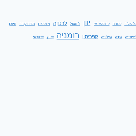
יוון
לרנקה
ל פוליה
טנזניה
טרנספגרשן
לימסול
מונטנגרו
מזרח קנדה
מינכן
רומניה
קפריסין
יפורניה
קנדה
קפלוניה
שוויץ
שטובאי