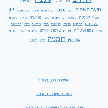
בארי
גאורגיה
דרום אפריקה
יוון
היער השחור
זנזיבר
ויילס
חבל פוליה
טנזניה
טרנספגרשן
לרנקה
נורווגיה
לימסול
מונטנגרו
מזרח קנדה
מינכן
ניו יורק
ניקוסיה
סלובניה
סלובקיה
סלוניקי
סקטולנד
פולין
פורטוגל
פיליון
פרוטארס
צפון איטליה
צרפת
קורפו
צ'ילה
צפון יוון
קליפורניה
קנדה
קפלוניה
רומניה
קפריסין
שוויץ
שטובאי
השכרת רכב בחו"ל
הוזלת השכרות הרכב
מידע עדכני על רישיון נהיגה בינלאומי