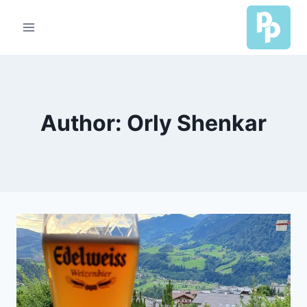
Ski
t
conten
Author: Orly Shenkar