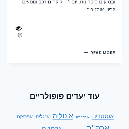
ובמיקום סופר נוח. יום 1 – לוקחים רכב ונוסעים
לכיוון אוסטריה….
11
READ MORE
ימי
טיול
במינכן
ואוסטריה
עוד יעדים פופולריים
איטליה
אוסטריה
אנגליה
אפריקה
אוסטרליה
ארה"ב
גרמניה