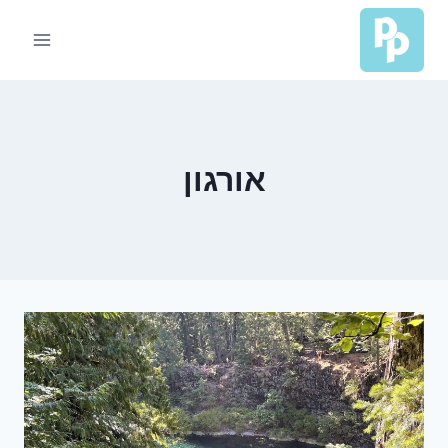
Ski
t
conten
אורגון