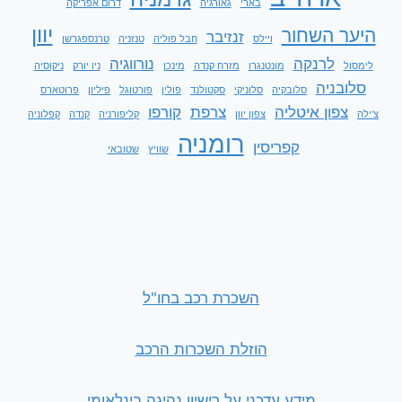
בארי
גאורגיה
דרום אפריקה
יוון
היער השחור
זנזיבר
ויילס
חבל פוליה
טנזניה
טרנספגרשן
לרנקה
נורווגיה
לימסול
מונטנגרו
מזרח קנדה
מינכן
ניו יורק
ניקוסיה
סלובניה
סלובקיה
סלוניקי
סקטולנד
פולין
פורטוגל
פיליון
פרוטארס
צפון איטליה
צרפת
קורפו
צ'ילה
צפון יוון
קליפורניה
קנדה
קפלוניה
רומניה
קפריסין
שוויץ
שטובאי
השכרת רכב בחו"ל
הוזלת השכרות הרכב
מידע עדכני על רישיון נהיגה בינלאומי