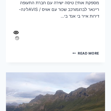
מספקת אותי) טיסה ישירה עם חברת התעופה
ריינאר לברגמורכב שכור עם אוויס / AVISלינה-
דירות אייר בי אנד בי…
מסלול
READ MORE
טיול
לזוג
פלוס
1
לצפון
איטליה
–
15
ימים