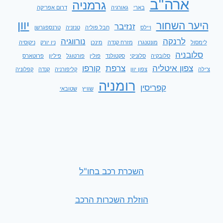
ארה"ב
גרמניה
בארי
גאורגיה
דרום אפריקה
יוון
היער השחור
זנזיבר
ויילס
חבל פוליה
טנזניה
טרנספגרשן
לרנקה
נורווגיה
לימסול
מונטנגרו
מזרח קנדה
מינכן
ניו יורק
ניקוסיה
סלובניה
סלובקיה
סלוניקי
סקטולנד
פולין
פורטוגל
פיליון
פרוטארס
צפון איטליה
צרפת
קורפו
צ'ילה
צפון יוון
קליפורניה
קנדה
קפלוניה
רומניה
קפריסין
שוויץ
שטובאי
השכרת רכב בחו"ל
הוזלת השכרות הרכב