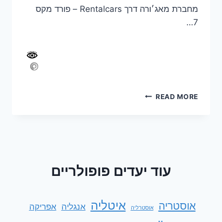
מחברת מאג׳ורה דרך Rentalcars – פורד מקס
7…
סיכום
READ MORE
טיול
צפון
איטליה
אוגוסט
2022
עוד יעדים פופולריים
איטליה
אוסטריה
אנגליה
אפריקה
אוסטרליה