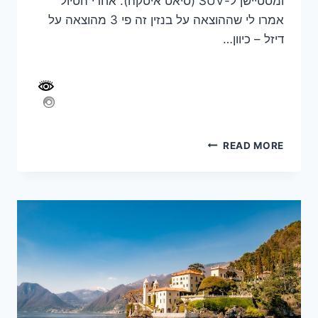
ומסטיישן ל-SUV (סיאט איטקה). אחרי הטיול
אמרו לי שההוצאה על בנזין זה פי 3 מהוצאה על
דיזל – כיוון…
סיכום
READ MORE
טיול
דולומיטים
+
גרדה