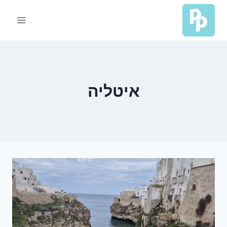
Ski
t
conten
איטליה