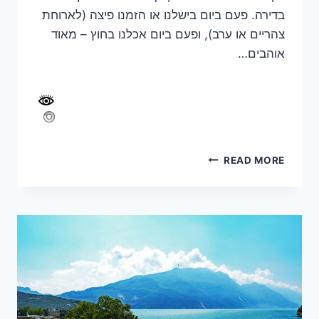
בדירה. פעם ביום בישלנו או הזמנו פיצה (לארוחת
צהריים או ערב), ופעם ביום אכלנו בחוץ – מאוד
אוהבים…
טיול
READ MORE
פסח
בחבל
פוליה,
איטליה
–
משפחת
ניצן