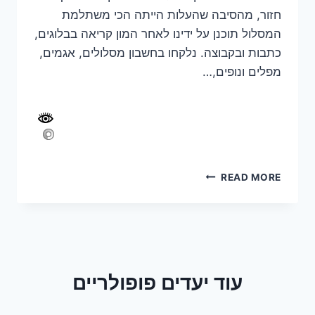
חזור, מהסיבה שהעלות הייתה הכי משתלמת
המסלול תוכנן על ידינו לאחר המון קריאה בבלוגים,
כתבות ובקבוצה. נלקחו בחשבון מסלולים, אגמים,
מפלים ונופים,…
8
READ MORE
ימים
באלזס
והיער
השחור
–
טיול
עוד יעדים פופולריים
משפחתי