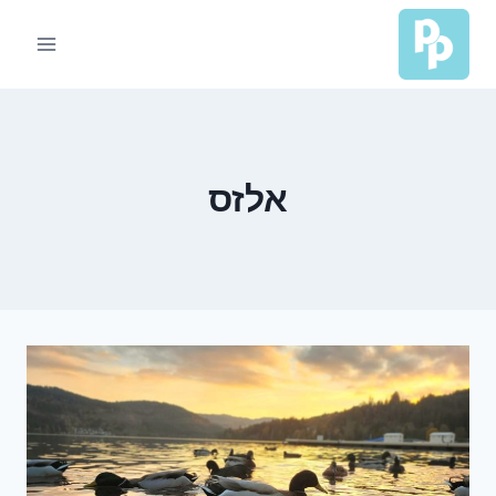
Ski
t
conten
אלזס