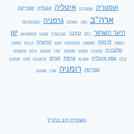
איטליה
אוסטריה
אנגליה
אפריקה
אוסטרליה
ארה"ב
גרמניה
בארי
גאורגיה
דרום אפריקה
יוון
היער השחור
זנזיבר
ויילס
חבל פוליה
טנזניה
טרנספגרשן
לרנקה
נורווגיה
לימסול
מונטנגרו
מזרח קנדה
מינכן
ניו יורק
ניקוסיה
סלובניה
סלובקיה
סלוניקי
סקטולנד
פולין
פורטוגל
פיליון
פרוטארס
צפון איטליה
צרפת
קורפו
צ'ילה
צפון יוון
קליפורניה
קנדה
קפלוניה
רומניה
קפריסין
שוויץ
שטובאי
השכרת רכב בחו"ל