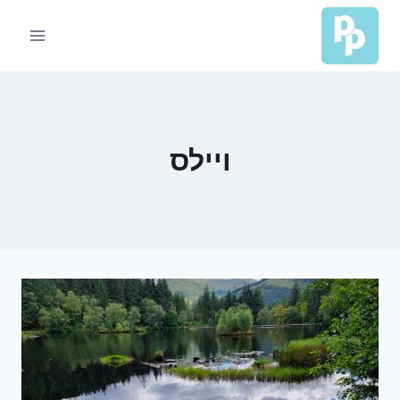
Ski
t
conten
ויילס