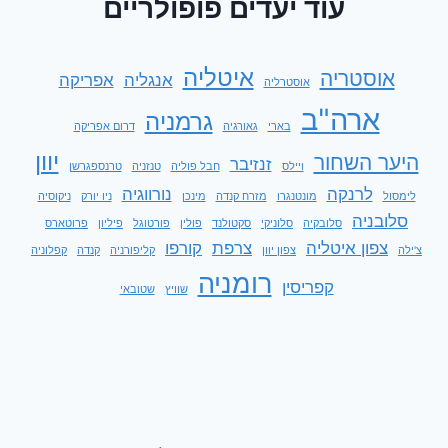
עוד יעדים פופולריים
ואנגליה
איטליה
אוסטריה
אנגליה
אפריקה
אוסטרליה
ארה"ב
גרמניה
בארי
גאורגיה
דרום אפריקה
יוון
היער השחור
זנזיבר
ויילס
חבל פוליה
טנזניה
טרנספגרשן
לרנקה
נורווגיה
לימסול
מונטנגרו
מזרח קנדה
מינכן
ניו יורק
ניקוסיה
סלובניה
סלובקיה
סלוניקי
סקטולנד
פולין
פורטוגל
פיליון
פרוטארס
צפון איטליה
צרפת
קורפו
צ'ילה
צפון יוון
קליפורניה
קנדה
קפלוניה
רומניה
קפריסין
שוויץ
שטובאי