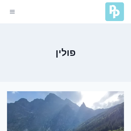
Ski
t
conten
פולין