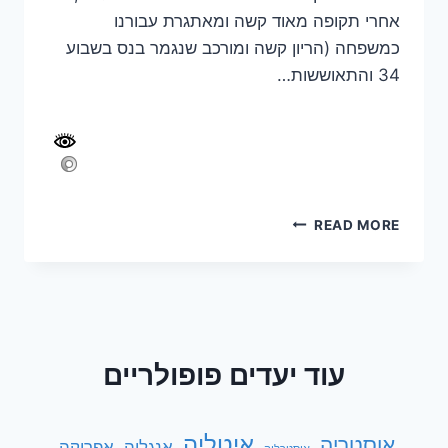
אחרי תקופה מאוד קשה ומאתגרת עבורנו
כמשפחה (הריון קשה ומורכב שנגמר בנס בשבוע
34 והתאוששות…
מסלול
READ MORE
טיול
לדרום
פולין
זוג
+
4
עוד יעדים פופולריים
ילדים
–
9
ימים
איטליה
אוסטריה
אנגליה
אפריקה