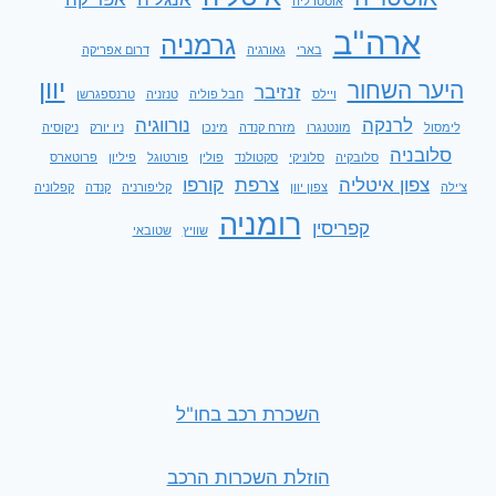
אוסטרליה
ארה"ב
גרמניה
בארי
גאורגיה
דרום אפריקה
יוון
היער השחור
זנזיבר
ויילס
חבל פוליה
טנזניה
טרנספגרשן
לרנקה
נורווגיה
לימסול
מונטנגרו
מזרח קנדה
מינכן
ניו יורק
ניקוסיה
סלובניה
סלובקיה
סלוניקי
סקטולנד
פולין
פורטוגל
פיליון
פרוטארס
צפון איטליה
צרפת
קורפו
צ'ילה
צפון יוון
קליפורניה
קנדה
קפלוניה
רומניה
קפריסין
שוויץ
שטובאי
השכרת רכב בחו"ל
הוזלת השכרות הרכב