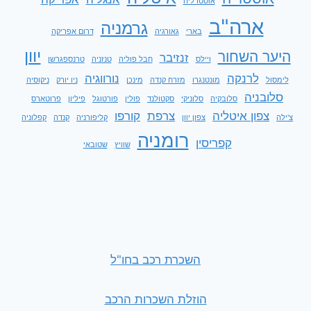
אוסטרליה
ארה"ב
גרמניה
בארי
גאורגיה
דרום אפריקה
יוון
היער השחור
זנזיבר
ויילס
חבל פוליה
טנזניה
טרנספגרשן
לרנקה
נורווגיה
לימסול
מונטנגרו
מזרח קנדה
מינכן
ניו יורק
ניקוסיה
סלובניה
סלובקיה
סלוניקי
סקטולנד
פולין
פורטוגל
פיליון
פרוטארס
צפון איטליה
צרפת
קורפו
צ'ילה
צפון יוון
קליפורניה
קנדה
קפלוניה
רומניה
קפריסין
שוויץ
שטובאי
השכרת רכב בחו"ל
הוזלת השכרות הרכב