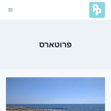
Ski
t
conten
פרוטארס