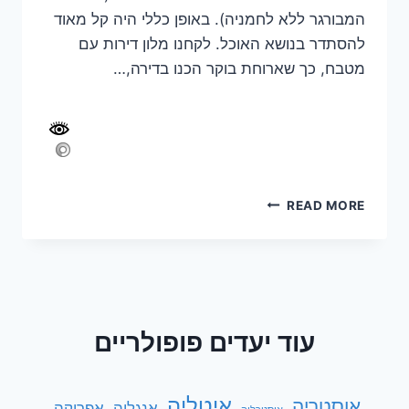
המבורגר ללא לחמניה). באופן כללי היה קל מאוד
להסתדר בנושא האוכל. לקחנו מלון דירות עם
מטבח, כך שארוחת בוקר הכנו בדירה,…
מסלול
READ MORE
טיול
משפחתי
במזרח
קפריסין
עוד יעדים פופולריים
איטליה
אוסטריה
אנגליה
אפריקה