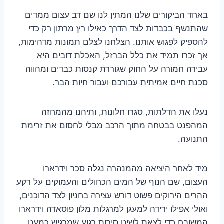
באחד הביקורים שלנו המתין לנו שם דב עצום ממדים
שהתנשף בכבדות לצד הדרך כאילו רץ מרתון רק כדי
להספיק לפגוש אותנו. הצלחנו לצלם תמונות מדהימות,
אך זכרו תמיד את כלל הברזל, האכלת דובים היא
עבירה חמורה על החוק שגוררת קנסות כבדים ומהווה
סכנת חיים אמיתית עבורכם ועבור חיות הבר.
נעלו את הדלתות, סגרו חלונות, ותיהנו מהמחזה
המהפנט בבטחה מתוך הרכב מבלי לחסום את זרימת
התנועה.
מיד לאחר היציאה מהמנהרה נגלה סכר וידרארו
העצום, שם הנוף של המים הכחולים והעמוקים על רקע
ההרים הירוקים פשוט דורש עצירה בחניון לצד הדוכנים,
ואולי אפילו ירידה למעגן למרגלות מלון פוסאדה וידרארו
המשובח כדי לצאת לשיט סירות רגוע שמרגיש כמעט