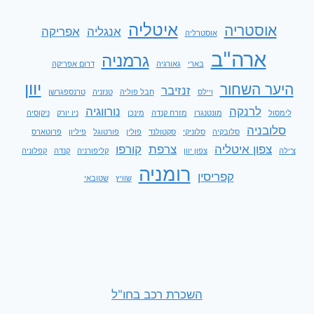
איטליה
אוסטריה
אנגליה
אפריקה
אוסטרליה
ארה"ב
גרמניה
בארי
גאורגיה
דרום אפריקה
יוון
היער השחור
זנזיבר
ויילס
חבל פוליה
טנזניה
טרנספגרשן
לרנקה
נורווגיה
לימסול
מונטנגרו
מזרח קנדה
מינכן
ניו יורק
ניקוסיה
סלובניה
סלובקיה
סלוניקי
סקטולנד
פולין
פורטוגל
פיליון
פרוטארס
צפון איטליה
צרפת
קורפו
צ'ילה
צפון יוון
קליפורניה
קנדה
קפלוניה
רומניה
קפריסין
שוויץ
שטובאי
השכרת רכב בחו"ל