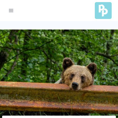
Ski
t
conten