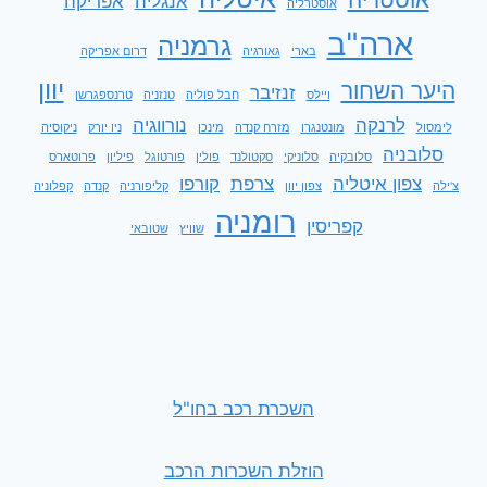
אנגליה
אפריקה
אוסטרליה
ארה"ב
גרמניה
בארי
גאורגיה
דרום אפריקה
יוון
היער השחור
זנזיבר
ויילס
חבל פוליה
טנזניה
טרנספגרשן
לרנקה
נורווגיה
לימסול
מונטנגרו
מזרח קנדה
מינכן
ניו יורק
ניקוסיה
סלובניה
סלובקיה
סלוניקי
סקטולנד
פולין
פורטוגל
פיליון
פרוטארס
צפון איטליה
צרפת
קורפו
צ'ילה
צפון יוון
קליפורניה
קנדה
קפלוניה
רומניה
קפריסין
שוויץ
שטובאי
השכרת רכב בחו"ל
הוזלת השכרות הרכב