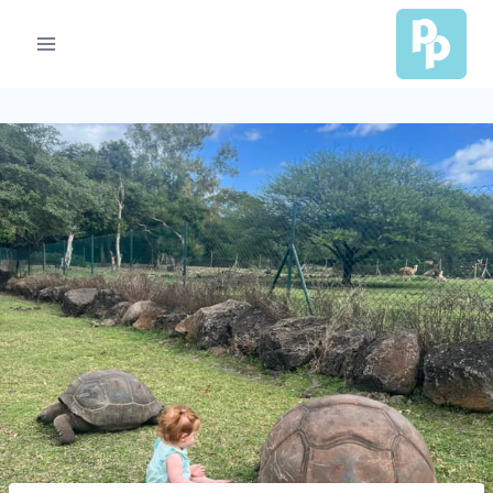
Ski
t
conten