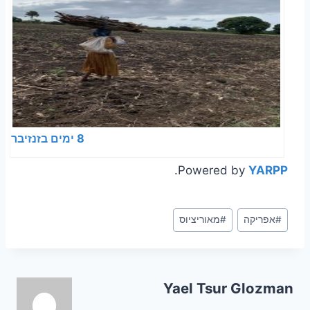
8 ימים בזנזיבר
.
Powered by
YARPP
Post
#
אפריקה
#
מאוריציוס
Tags:
Yael Tsur Glozman