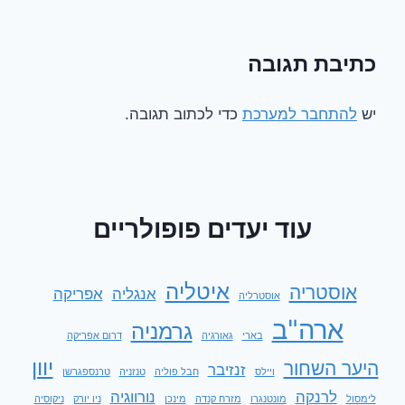
כתיבת תגובה
יש
להתחבר למערכת
כדי לכתוב תגובה.
עוד יעדים פופולריים
איטליה
אוסטריה
אנגליה
אפריקה
אוסטרליה
ארה"ב
גרמניה
בארי
גאורגיה
דרום אפריקה
יוון
היער השחור
זנזיבר
ויילס
חבל פוליה
טנזניה
טרנספגרשן
לרנקה
נורווגיה
לימסול
מונטנגרו
מזרח קנדה
מינכן
ניו יורק
ניקוסיה