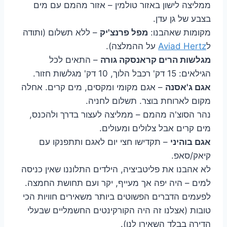
ממליצה לישון באזור טולמין – אזור מהמם עם מים
בצבע של גן עדן.
מקומות שאהבנו:
מפל פרנצ'יק
– ללא תשלום (ותודה
ל
Aviad Hertz
על ההמלצה).
מגלשות הרים קראנסקה גורה
– התאים לכל
הגילאים: 15 דק' רכבל הלוך, 10 דק' מגלשות חזור.
אגם ג'אסנה
– אגם מקומי ומקסים, מים קרים. אחלה
מקום לארוחת בוצר. תשלום לחניה.
נהר הסוצ'ה מהמם – ממליצה לעצור בדרך ולהכנס,
מים קרים אבל צלולים ומעולים.
אגם בוהיני
– תקדישו חצי יום לאגם ותתפנקו עם
קיאק/סאפ.
לא אהבנו את פליטביציה, הילדים התלוננו שאין כניסה
למים – היה יפה אך מעייף, יקר ועם תחושת החמצה.
לפעמים הדברים הפשוטים ביותר משאירים חוויות הכי
טובות (אצלנו זה היה הקורקינטים החשמליים שבעלי
הדירה בבלד השאירו לנו).