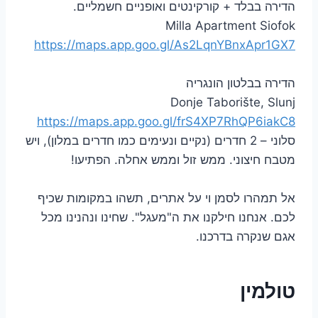
הדירה בבלד + קורקינטים ואופניים חשמליים.
Milla Apartment Siofok
https://maps.app.goo.gl/As2LqnYBnxApr1GX7
הדירה בבלטון הונגריה
Donje Taborište, Slunj
https://maps.app.goo.gl/frS4XP7RhQP6iakC8
סלוני – 2 חדרים (נקיים ונעימים כמו חדרים במלון), ויש
מטבח חיצוני. ממש זול וממש אחלה. הפתיעו!
אל תמהרו לסמן וי על אתרים, תשהו במקומות שכיף
לכם. אנחנו חילקנו את ה"מעגל". שחינו ונהנינו מכל
אגם שנקרה בדרכנו.
טולמין