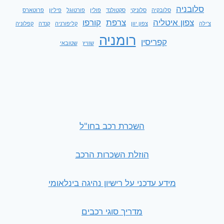
סלובניה
סלובקיה
סלוניקי
סקטולנד
פולין
פורטוגל
פיליון
פרוטארס
צפון איטליה
צרפת
קורפו
צ'ילה
צפון יוון
קליפורניה
קנדה
קפלוניה
רומניה
קפריסין
שוויץ
שטובאי
השכרת רכב בחו"ל
הוזלת השכרות הרכב
מידע עדכני על רישיון נהיגה בינלאומי
מדריך סוגי רכבים