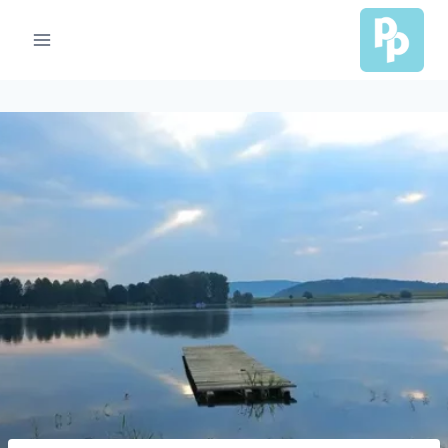
Ski
t
conten