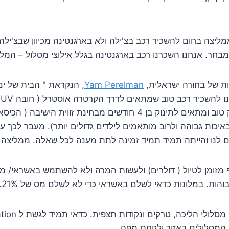
ליצה בחום להשכיר רכב בצ'ילה ולא בארגנטינה מכיוון שבצ'ילה
ר מבחר. אנחנו השכרנו רכב בארגנטינה בגלל אילוצי מסלול – ה
נות של בחורה ישראלית,
Yam Perelman
, הנקראת " הבית של ים"
לנו לקבל כיסא תינוק טוב ומתאים לתינוק בן 4 חודשים מבחינת זווית ה
יכות גבוהה ולרוב מותאמים לילדים גדולים יותר). מעבר לכך עז
 לנו והייתה תמיד תמיד זמינה לתת מענה לכל שאלה. ממליצה ע
 מזומן לטיול ( דולרים) ולעשות המרה ולא להשתמש באשראי/ 
הות. במלונות כדאי לשלם באשראי כדי לא לשלם מס של 21%.
 המסלולים באזור ולקחת מפה.