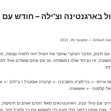
ל בארגנטינה וצ'ילה – חודש עם ת
Zehavit Gol
אוקטובר 26, 2022
ם תינוק, והדבר העיקרי שהפך את הטיול הזה לחוויה עצומה, מע
משובח, זה הביחד שלנו כמשפחה. אז אם אתם שואלים אותי למה
תי.
ס איירס -> ברילוצ'ה והסביבה -> קרטרה אוסטרל ( צ'ילה) -> אל
 אל קלפטה -> אושאוויה.
ירוני וגם טיולי טבע. הארגנטינאים מאוד חמים ואוהבים תינוקות, 
, עצרו אותנו ברחוב מידי פעם כדי לקשקש עם בר ולקבל חיוך. ק