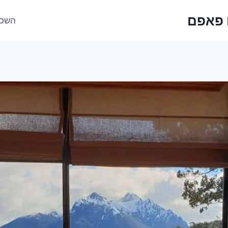
 פאפם
השכר