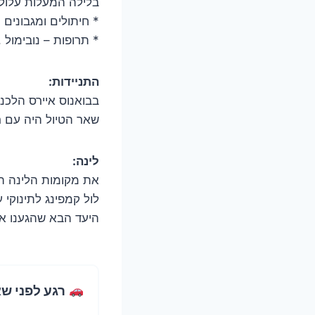
בלילה המעלות עלול
* חיתולים ומגבונים
* תרופות – נובימול 
התניידות:
בבואנוס איירס הלכנ
שאר הטיול היה עם ר
לינה:
את מקומות הלינה המר
לול קמפינג לתינוקי 
היעד הבא שהגענו אל
רגע לפני ש