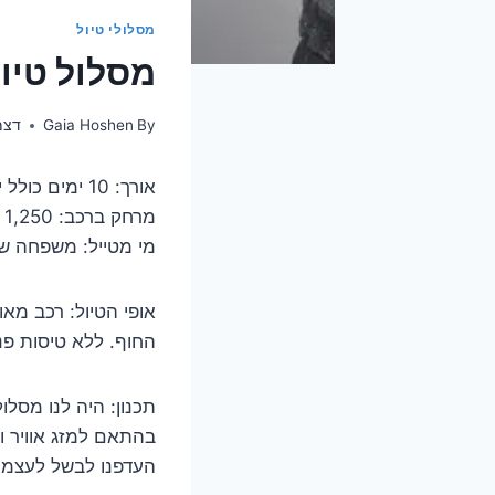
מסלולי טיול
מסלול טיו
By
Gaia Hoshen
דצמבר 
אורך: 10 ימים כולל יומיים טיסות, באוקטובר 2022
מרחק ברכב: 1,250 ק"מ
מי מטייל: משפחה של 5 אנשים, לא מיטיבי לכת, אנחנו רגילים לטיולים של גג 5
אופי הטיול: רכב מאו
החוף. ללא טיסות פני
תכנון: היה לנו מסלו
בהתאם למזג אוויר 
העדפנו לבשל לעצמנו