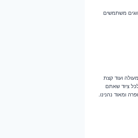
רווגים משתמשים
free , מוזיאון מונק שהוא מעולה ועוד קצת
כל ציוד שאתם