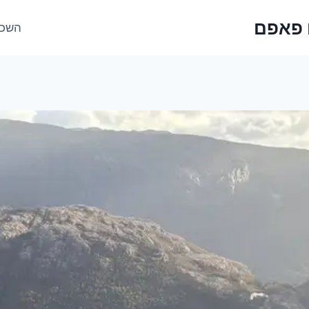
 פאפם
השכר