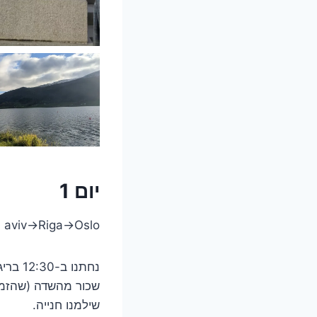
יום 1
l aviv->Riga->Oslo
נחתנו
שכור מהשדה (שהזמנו
שילמנו חנייה.