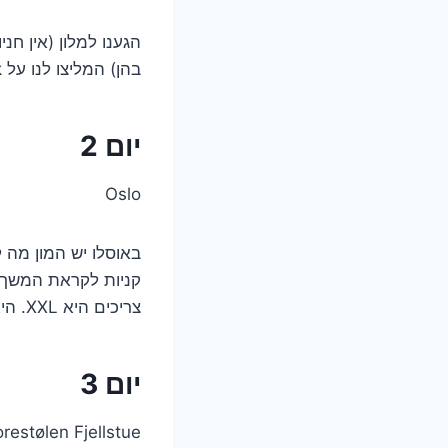
הגענו למלון (אין חנ
בהן) המליצו לנו על EasyPark.
יום 2
Oslo
קניות לקראת המשך ה
צריכים היא XXL. היא כמו דקטלון רק יותר יקרה, לפעמים יש מבצעים). בערב ראינו אופרה ומאוד נהנינו.
יום 3
restølen Fjellstue