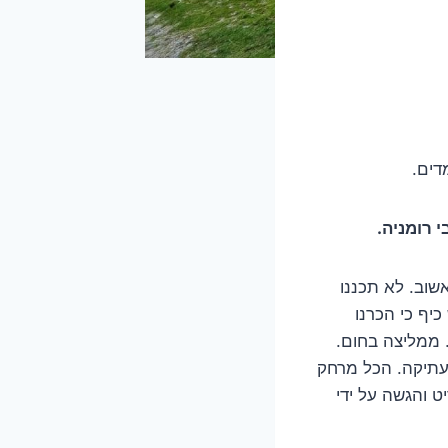
דים.
 רומניה.
וב. לא תכננו
 מכביש 1 ובדיעבד היה ממש כיף כי הכרנו
רים ונופים יפים. בשעות אחר הצהריים הגענו למלון בבראשוב upperhouse hotel. ממליצה בחום.
עתיקה. הכל מרחק
ט והגשה על ידי