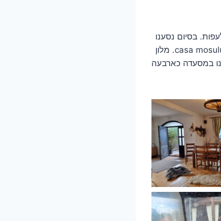
פות. בסיום נסענו
ללינה בעיירה סירצישוארה, בתחילתו של כביש הטראנספאגארשן במלון דירות בשם casa mosului. מלון
נו במסעדה כארבעה