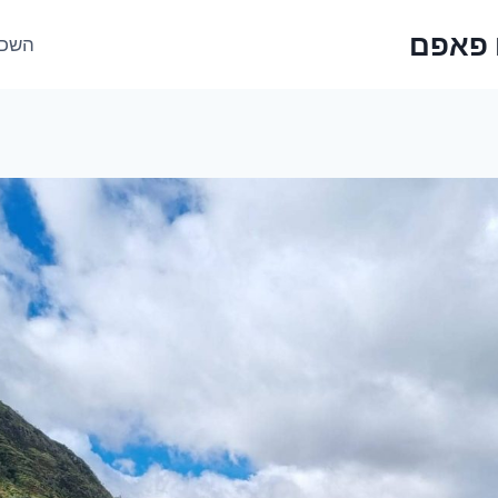
 פאפם
השכר