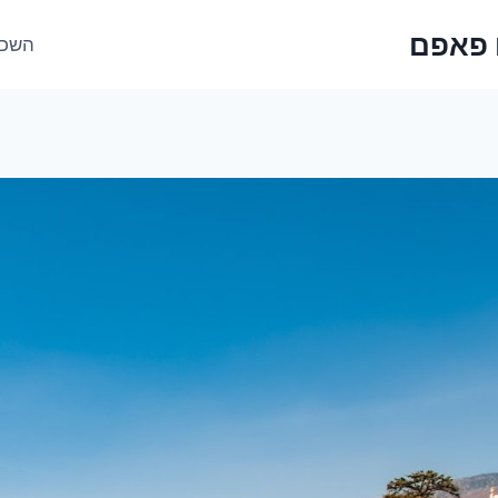
 פאפם
השכר