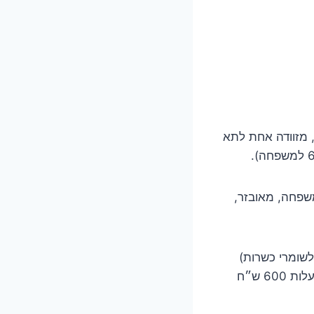
, מזוודה אחת לתא
ס 7 מקומות גודל סביר למשפחה, מאובזר,
חשוב לשומרי כשרות)
מארחים מקסימים, אוכל טעים, בריכות שחיה (שלא בדקנו) מקום נקי, מבודד ושקט בעלות 600 ש״ח