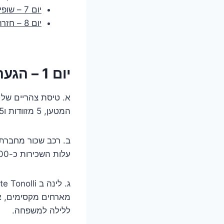
יום 7 – שופינג בברגאמו ושייט באגם קומו
יום 8 – חזרה לארץ
יום 1 – הגעה ומנהלות
א. טיסת צהריים של 
המטען, 5 מזוודות ו5 תיקי גב לתא הנוסעים. עלות הכרטיסים כ-12,000 ש״ח (6,000 למשפחה).
עלות השכירות כ-6,000 ש״ח (בהמשך נסכם הוצאות חניה, דלק וכבישי אגרה).
ללילה למשפחה.