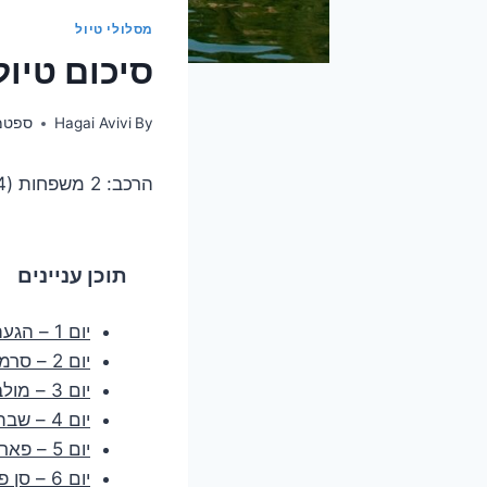
מסלולי טיול
סיכום טיול 
By
Hagai Avivi
ספטמבר 5
הרכב: 2 משפחות (4 מבוגרים, 7 ילדים בגילאי 1-12)
תוכן עניינים
יום 1 – הגעה ומנהלות
יום 2 – סרמיונה, פארק חבלים, גארדלנד
יום 3 – מולבאנו
יום 4 – שבת במלון
יום 5 – פארק מים משולב מובילנד
יום 6 – סן פלגרינו