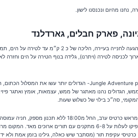
, נחנו מהיום ונכנסנו לישון.
א. סיור בסרמיונה – הגעה לחנייה בעיירה, הליכה של כ 2 ק״מ ע
ך לכניסה לטירה (ויתרנו), גלידה בנוף הטירה על הים וחזרה לאו
ב. פארק חבלים Jungle Adventure park- הגדולים יותר עשו את המ
מש, הגדולים נהנו מאתגר של ממש, עצמאות, אומץ ואתגר פיזי.
המקומי, סה״כ בילוי של כשלוש שעות.
ג. גראדלנד – רכשנו מראש כרטיס ערב, החל מ18:00 ללא תכנו
מאד גם, הילדים הספיקו לעלות על 6-8 מתקנים עם תורים ארוכים מאד. ה
ם כרטיסי עקיפת תור (מסתבר שיש כאלה, גילינו בזמן אמת ולא י