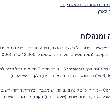
ריאנאייר- עיכוב של כשעה בהגעה, טיסה סבירה, דיילים נחמדים
ב. רכב שכור מחברת מאג׳ורה דרך Rentalcars – פורד מק
ג. לינה ב Corte Tonolli – אירוח ע״ב לינה וא.בוקר, יש מטבחון ביחידת הדיור (