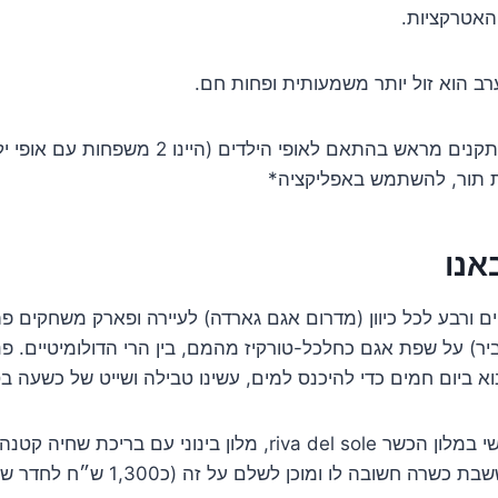
האטרקציות.
ב הוא זול יותר משמעותית ופחות חם.
*טיפ: לתכנן את המתקנים מראש בהתאם לאופי הילדים 
ת תור, להשתמש באפליקציה*
ם ורבע לכל כיוון (מדרום אגם גארדה) לעיירה ופארק משחקים פ
ר) על שפת אגם כחלכל-טורקיז מהמם, בין הרי הדולומיטיים. פ
וא ביום חמים כדי להיכנס למים, עשינו טבילה ושייט של כשעה ב
ב. חזרנו לארוחת שישי במלון הכשר riva del sole, מלון בינוני עם 
ובה לו ומוכן לשלם על זה (כ1,300 ש״ח לחדר של 3 אנשים ללילה)