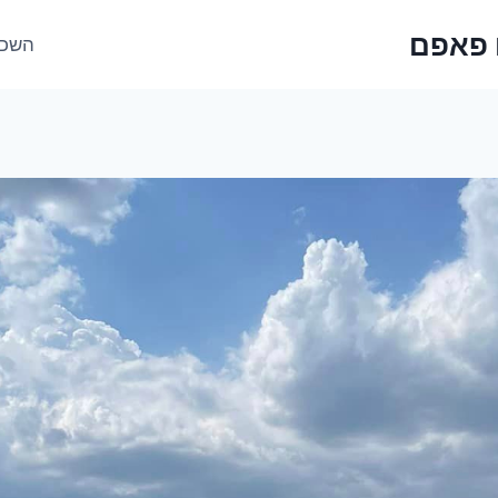
 פאפם
השכר