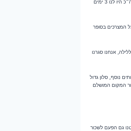
עלינו על טיסה ישירה מתל אביב ליאשי ביום ראשון בצהריים וחזרנו בחמישי בבוקר (סה״כ היו לנו 3 ימים
את כל המצרכים בסופר
ו וילה ענקית ומפנקת שנקראת La Tuya Delux Vila. הוילה עלתה לנו כ500₪ ללילה, אנחנו סגרנו
ת), 2 מקלחות גדולות + שירותים נוסף, סלון גדול
ור המקום המושלם
טנו גם הפעם לשכור