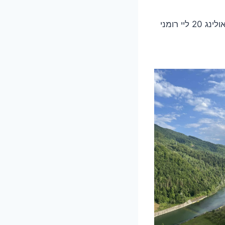
– מתחם משחקים עם באולינג, סנוקר ומשחקי מחשב! עלות באולינג 20 ליי רומני