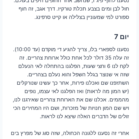
נסענו לחוף פיג׳ו, שנחשב אחד החופים היפים בעולם.
חול לבן ומים בצבע תכלת טורקיז. דרך אגב, זה חוף
ספורט למי שמעוניין בצלילה או קייט סרפינג.
יום 7
נסענו לספארי בלו, צריך להגיע די מוקדם (עד 10:00).
זה עלה 35 דולר לכל אחת כולל ארוחת צהריים. זה
לקח לנו 6 וחצי שעות, הפלגנו בהתחלה לאי הנעלם
שזה אי שנוצר בגלל השפל והוא נעלם בצהריים.
השתזפנו שם ואכלנו פירות, אחר כך עשינו שנורקלים
(יש המון מה לראות) ואז הפלגנו לאי עצמו, נופים
מהממים. אכלנו שם את הארוחת צהריים שאירגנו לנו,
ויש שם המון חנויות של מזכרות, ושם היו המחירים הכי
זולים של הדברים האלה שיצא לנו לראות.
אחרי זה נסענו ללגונה הכחולה, שזה סוג של מפרץ בים