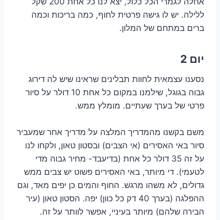
אחלה לגמרי הכל כלול, יצא לנו כל אחת 200 שקל
ללילה. יש לו גישה פרטית לחוף, כמה בריכות וכמה
ברים במתחם של המלון.
יום 2
נסענו עצמאית לחוות תבלינים שראינו שיש לה דירוג
גבוה בגוגל, שילמנו במקום כל אחת 10 דולר על סיור
פרטי של בערך שעתיים. מומלץ ממש.
משם בקשנו מהמדריך המלצה על מדריך אחר שמעביר
סיור באי האסירים (אי הצבים) ובסטון טאון, ולקחו לנו
על זה 35 דולר כל אחת (בדיעבד- מחיר גבוה מדי
לטעמי). די מיותר, באי האסירים פשוט יש צבים ממש
גדולים, לא משהו מרגש. החוף והמים כן יפים מאד, וגם
ההפלגה (בערך 40 דק כל כוון) יפה. הסטון טאון (עיר
הבירה שלהם) מיותר בעיניי, אפשר לוותר על זה.