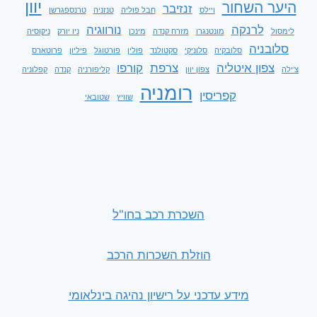
יוון
היער השחור
זנזיבר
ויילס
חבל פוליה
טנזניה
טרנספגרשן
לרנקה
נורווגיה
לימסול
מונטנגרו
מזרח קנדה
מינכן
ניו יורק
ניקוסיה
סלובניה
סלובקיה
סלוניקי
סקטולנד
פולין
פורטוגל
פיליון
פרוטארס
צפון איטליה
צרפת
קורפו
צ'ילה
צפון יוון
קליפורניה
קנדה
קפלוניה
רומניה
קפריסין
שוויץ
שטובאי
השכרת רכב בחו"ל
הוזלת השכרות הרכב
מידע עדכני על רישיון נהיגה בינלאומי