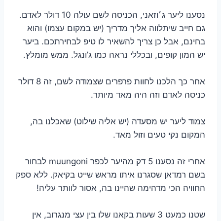
נסענו ליער ג׳וזאני, הכניסה לשם עולה 10 דולר לאדם.
גם חייב שיתלווה אליך מדריך (יש במקום עצמו) והוא
בחינם, אבל כן צריך להשאיר לו טיפ לבחירתכם. ביער
יש המון קופים, ובכללי נראה כמו ג’ונגל. ממש מומלץ.
אחר כך הלכנו לחוות פרפרים שצמודה לשם, זה 8 דולר
כניסה לאדם וזה היה מאד מיותר.
צמוד ליער יש מסעדה (יש אליה שילוט) שאכלנו בה,
המקום נקי טעים וזול מאד.
אחרי זה נסענו 5 דק מהיער לכפר muungoni לבחור
בשם רמדאן שסגרנו איתו מראש שייט בקיאק. ללא ספק
החוויה הכי מדהימה שהיינו בה, אסור לוותר עליה!
שטנו כמעט 3 שעות בקאנו שלו בין עצי מנגרוב, אין