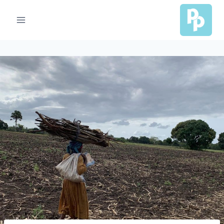
Ski
t
conten