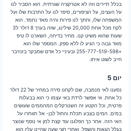
בכלל תיירים וזה לא אטרקציה שגרתית. הוא הסביר לנו
על העצים, על הציפורים, סיפר לנו על התרבות שלו ועל
המשפחה שלו, וחתך לנו פירות והיה מאד נחמד. הוא
לקח מכל אחת 20,000 שילינג, שזה בערך 8 דולר ל3
שעות שהוא משיט קנו. מחיר בדיחה, השארנו לו טיפ
מאד גבוה כי הגיע לו ללא ספק. המספר שלו הוא
+255-777-519-598 ובעיניי כל אדם שמבקר בזנזיבר
חייב לשוט איתו.
יום 5
נסענו לאי מנמבה, שם לקחנו סירה במחיר של 22 דולר
כל אחת. אי אפשר לרדת באי עצמו כי הוא בבעלות
פרטית, וכל הקטע זה השנורקלים המהממים שעושים
במים. המים בצבע תכלת והחול לבן- אל תוותרו על
האי הזה. אחר כך הפלגנו עוד קצת למן אי נוסף שנוצר
בגלל הגאות והשפל, ואחרי חצי שעה שהיינו עליו הוא