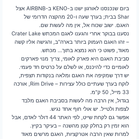
ביום שנכנסנו לאורגון ישנו ב-KENO ב-AIRBNB אצל
Shar בבית; בערך שעה ו-20 מהקצה הדרומי של
האגם. ישוב שכוח אל, אין מה לעשות שם.
נסענו בבוקר אחרי והגענו לאגם המכתש Crater Lake
– זהו האגם העמוק ביותר בארה"ב, והגישה אליו קשה
מאוד, פשוט כי הוא נמצא בתוך… מכתש.
סביבת האגם היא פארק לאומי, צריך מנוי פארקים
לאומיים כדי להיכנס, או לשלם על כרטיס חד פעמי.
יש דרך שמקיפה את האגם ומלאה בנקודות תצפית,
לוקח בערך שעתיים כולל עצירות – Rim Drive, אורכה
33 מייל, 50 ק"מ.
בגדול, אין הרבה מה לעשות בסביבת האגם מלבד
לצפות ולטייל. יש אולי חוף אחד נגיש.
אפשר גם לקחת שייט, לפי האתר 44 דולר לאדם, אבל
הוא זמין רק בחלק קטן מהשנה – בעיקר בקיץ.
למרות שאין הרבה אטרקציות, האגם מרשים מאוד