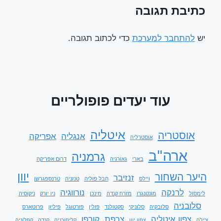
כתיבת תגובה
יש
להתחבר למערכת
כדי לכתוב תגובה.
עוד יעדים פופולריים
איטליה
אוסטריה
אנגליה
אפריקה
אוסטרליה
ארה"ב
גרמניה
בארי
גאורגיה
דרום אפריקה
יוון
היער השחור
זנזיבר
ויילס
חבל פוליה
טנזניה
טרנספגרשן
לרנקה
נורווגיה
לימסול
מונטנגרו
מזרח קנדה
מינכן
ניו יורק
ניקוסיה
סלובניה
סלובקיה
סלוניקי
סקטולנד
פולין
פורטוגל
פיליון
פרוטארס
צפון איטליה
צרפת
קורפו
צ'ילה
צפון יוון
קליפורניה
קנדה
קפלוניה