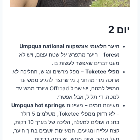
יום 2
היער הלאומי אומפקווה Umpqua national
forest
– היער מתפרש על שטח עצום, ויש לא
מעט דברים שאפשר לעשות בו.
מפלי Toketee
– מפל מרשים ונגיש, ההליכה לא
ארוכה מדי מהחניון. מי שרוצה להגיע ממש עד
המפל למטה, יש שביל Offroad שיורד ממש עד
למטה. די תלול, אבל אפשרי.
מעיינות חמים – מעיינות
Umpqua hot springs
– לא רחוק ממפלי Toketee, משלמים 5 דולר
בחניה ועולים למעלה, הליכה של בערך 10 דקות,
קצת עלייה ומגיעים. המעיינות יושבים בתוך היער,
מעל הנהר. שווה ממש. יש כמה בריכות