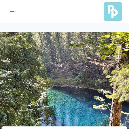
Ski
t
conten