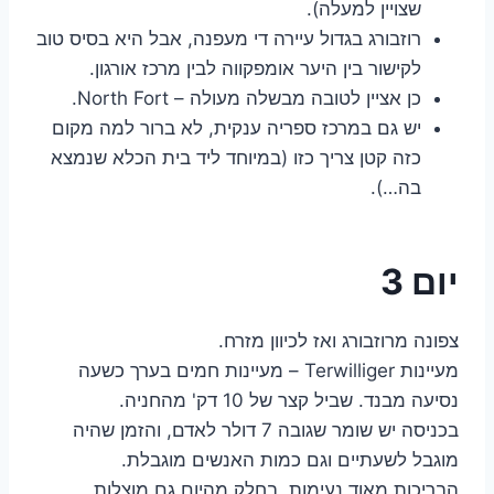
שצויין למעלה).
רוזבורג בגדול עיירה די מעפנה, אבל היא בסיס טוב
לקישור בין היער אומפקווה לבין מרכז אורגון.
כן אציין לטובה מבשלה מעולה – North Fort.
יש גם במרכז ספריה ענקית, לא ברור למה מקום
כזה קטן צריך כזו (במיוחד ליד בית הכלא שנמצא
בה…).
יום 3
צפונה מרוזבורג ואז לכיוון מזרח.
מעיינות Terwilliger – מעיינות חמים בערך כשעה
נסיעה מבנד. שביל קצר של 10 דק' מהחניה.
בכניסה יש שומר שגובה 7 דולר לאדם, והזמן שהיה
מוגבל לשעתיים וגם כמות האנשים מוגבלת.
הבריכות מאוד נעימות, בחלק מהיום גם מוצלות,